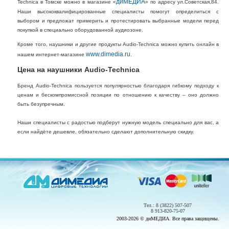
диМЕДИА
Technica в Томске можно в магазине «
» по адресу ул.Советская,84.
Наши высококвалифицированные специалисты помогут определиться с
выбором и предложат примерить и протестировать выбранные модели перед
покупкой в специально оборудованной аудиозоне.
Кроме того, наушники и другие продукты Audio-Technica можно купить онлайн в
www.dimedia.ru
нашем интернет-магазине
.
Цена на наушники Audio-Technica
Бренд Audio-Technica пользуется популярностью благодаря гибкому подходу к
ценам и бескомпромиссной позиции по отношению к качеству – оно должно
быть безупречным.
Наши специалисты с радостью подберут нужную модель специально для вас, а
если найдёте дешевле, обязательно сделают дополнительную скидку.
Тел.: 8 (3822) 507-507
8 913-820-75-07
2003-2026 © диМЕДИА. Все права защищены.