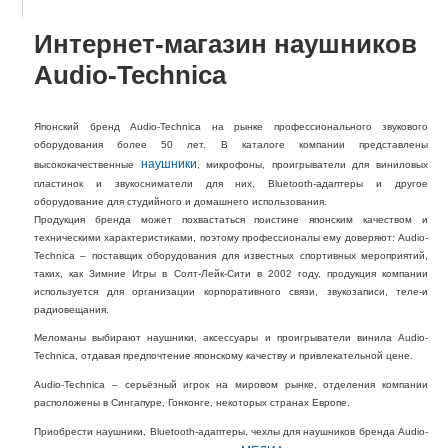
Интернет-магазин наушников
Audio-Technica
Японский бренд Audio-Technica на рынке профессионального звукового
оборудования более 50 лет. В каталоге компании представлены
наушники
высококачественные
, микрофоны, проигрыватели для виниловых
пластинок и звукосниматели для них, Bluetooth-адаптеры и другое
оборудование для студийного и домашнего использования.
Продукция бренда может похвастаться поистине японским качеством и
техническими характеристиками, поэтому профессионалы ему доверяют: Audio-
Technica – поставщик оборудования для известных спортивных мероприятий,
таких, как Зимние Игры в Солт-Лейк-Сити в 2002 году, продукция компании
используется для организации корпоративного связи, звукозаписи, теле-и
радиовещания.
Меломаны выбирают наушники, аксессуары и проигрыватели винила Audio-
Technica, отдавая предпочтение японскому качеству и привлекательной цене.
Audio-Technica – серьёзный игрок на мировом рынке, отделения компании
расположены в Сингапуре, Гонконге, некоторых странах Европе.
Приобрести наушники, Bluetooth-адаптеры, чехлы для наушников бренда Audio-