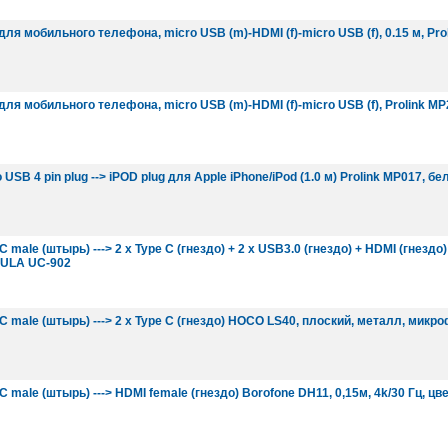
ля мобильного телефона, micro USB (m)-HDMI (f)-micro USB (f), 0.15 м, Pro
ля мобильного телефона, micro USB (m)-HDMI (f)-micro USB (f), Prolink MP
USB 4 pin plug --> iPOD plug для Apple iPhone/iPod (1.0 м) Prolink MP017, б
 male (штырь) ---> 2 x Type C (гнездо) + 2 x USB3.0 (гнездо) + HDMI (гнездо
AULA UC-902
C male (штырь) ---> 2 x Type C (гнездо) HOCO LS40, плоский, металл, микро
 male (штырь) ---> HDMI female (гнездо) Borofone DH11, 0,15м, 4k/30 Гц, ц