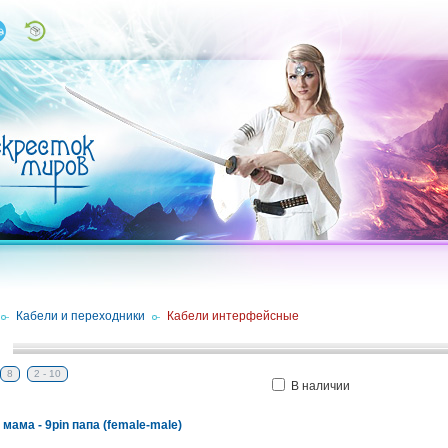
/
Кабели и переходники
/
Кабели интерфейсные
8
2 - 10
В наличии
мама - 9pin папа (female-male)