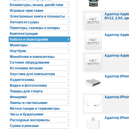
Клавиатуры, мыши, джойстики
Игровые приставки
Адаптер Apple 
Электронные книги и планшеты
BV12, 2.0A, ц
Автоаксессуары
Принтеры, сканеры и копиры
Комплектующие
Адаптер Apple 
Кабели и переходники
Мониторы
Ноутбуки
Адаптер Apple 
Моноблоки и компьютеры
Сетевое оборудование
Источники питания
Акустика для компьютера
Адаптер iPhone 
Аудиотехника
Видео и фототехника
Товары для спорта
Фонарики
Адаптер iPhone 
Лампы и светильники
Метеостанции и термометры
Часы и будильники
Адаптер iPhone
Расходные материалы
Сумки и рюкзаки