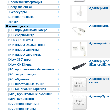
Носители информации
Средства связи
Адаптер MHL д
Аксессуары
Бытовая техника
Услуги
Адаптер MHL д
[PC] игры для компьютера
[PC] сборники игр
[SONY PS3] игры
Адаптер micro 
[NINTENDO DS\3DS] игры
[NINTENDO Wii] игры
[NINTENDO Wii U] игры
[Xbox 360] игры
Адаптер Type C
[Xbox ONE] игры
SD/microSD, 
[PC] программное обеспечение
[PC] энциклопедии
Адаптер Type 
[PC] обучение
серый
[PC] иностранные языки
[PC] библиотеки картинок
[MP3] музыкальные сборники
Адаптер Type C
[MP3] аудиокниги
[DVD] видеофильмы
[DVD] видеоклипы