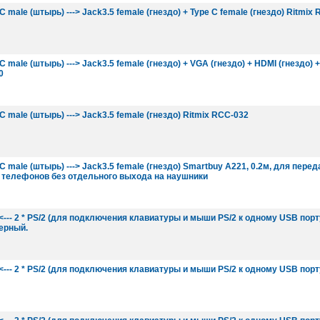
 male (штырь) ---> Jack3.5 female (гнездо) + Type C female (гнездо) Ritmix 
 male (штырь) ---> Jack3.5 female (гнездо) + VGA (гнездо) + HDMI (гнездо) 
0
C male (штырь) ---> Jack3.5 female (гнездо) Ritmix RCC-032
C male (штырь) ---> Jack3.5 female (гнездо) Smartbuy A221, 0.2м, для пере
 телефонов без отдельного выхода на наушники
--- 2 * PS/2 (для подключения клавиатуры и мыши PS/2 к одному USB порту
ерный.
--- 2 * PS/2 (для подключения клавиатуры и мыши PS/2 к одному USB порт