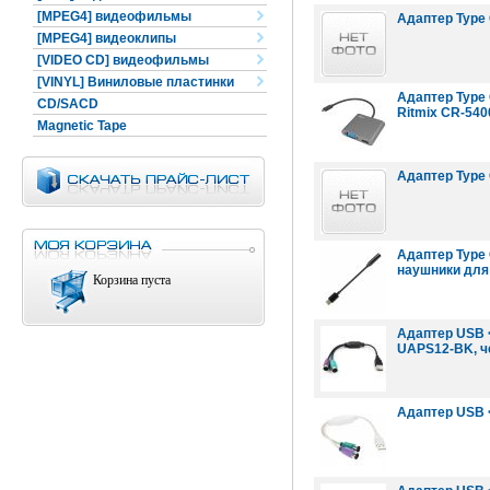
[MPEG4] видеофильмы
Адаптер Type C
[MPEG4] видеоклипы
[VIDEO CD] видеофильмы
[VINYL] Виниловые пластинки
Адаптер Type C
CD/SACD
Ritmix CR-540
Magnetic Tape
Адаптер Type 
Адаптер Type 
наушники для
Корзина пуста
Адаптер USB <
UAPS12-BK, ч
Адаптер USB <