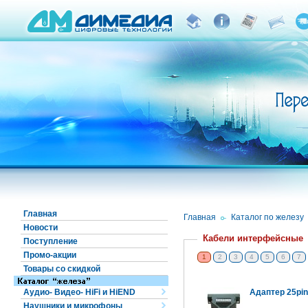
Главная
Главная
/
Каталог по железу
Новости
Кабели интерфейсные
Поступление
Промо-акции
1
2
3
4
5
6
7
Товары со скидкой
Аудио- Видео- HiFi и HiEND
Адаптер 25pin 
Наушники и микрофоны