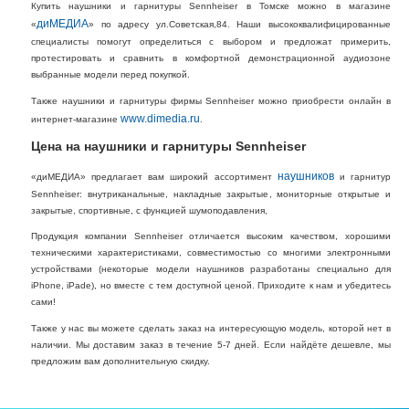
Купить наушники и гарнитуры Sennheiser в Томске можно в магазине
диМЕДИА
«
» по адресу ул.Советская,84. Наши высококвалифицированные
специалисты помогут определиться с выбором и предложат примерить,
протестировать и сравнить в комфортной демонстрационной аудиозоне
выбранные модели перед покупкой.
Также наушники и гарнитуры фирмы Sennheiser можно приобрести онлайн в
www.dimedia.ru
интернет-магазине
.
Цена на наушники и гарнитуры Sennheiser
наушников
«диМЕДИА» предлагает вам широкий ассортимент
и гарнитур
Sennheiser: внутриканальные, накладные закрытые, мониторные открытые и
закрытые, спортивные, с функцией шумоподавления,
Продукция компании Sennheiser отличается высоким качеством, хорошими
техническими характеристиками, совместимостью со многими электронными
устройствами (некоторые модели наушников разработаны специально для
iPhone, iPade), но вместе с тем доступной ценой. Приходите к нам и убедитесь
сами!
Также у нас вы можете сделать заказ на интересующую модель, которой нет в
наличии. Мы доставим заказ в течение 5-7 дней. Если найдёте дешевле, мы
предложим вам дополнительную скидку.