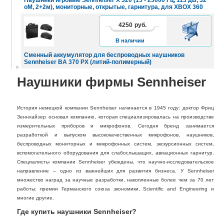
оМ, 2+2м), мониторные, открытые, гарнитура, для XBOX 360
4250
руб.
В
КОРЗИНУ
В наличии
Сменный аккумулятор для беспроводных наушников
Sennheiser BA 370 PX (литий-полимерный)
Наушники фирмы Sennheiser
История немецкой компании Sennheiser начинается в 1945 году: доктор Фриц
Зеннхайзер основал компанию, которая специализировалась на производстве
измерительных приборов и микрофонов. Сегодня бренд занимается
разработкой и выпуском высококачественных микрофонов, наушников,
беспроводных мониторных и микрофонных систем, экскурсионных систем,
вспомогательного оборудования для слабослышащих, авиационных гарнитур.
Специалисты компании Sennheiser убеждены, что научно-исследовательское
направление – одно из важнейших для развития бизнеса. У Sennheiser
множество наград за научные разработки, накопленные более чем за 70 лет
работы: премии Германского союза экономики, Scientific and Engineering и
многие другие.
Где купить наушники Sennheiser?