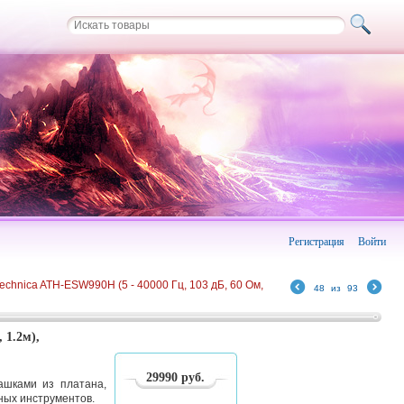
Регистрация
Войти
chnica ATH-ESW990H (5 - 40000 Гц, 103 дБ, 60 Ом,
48
из
93
 1.2м),
29990
руб.
ашками из платана,
ных инструментов.