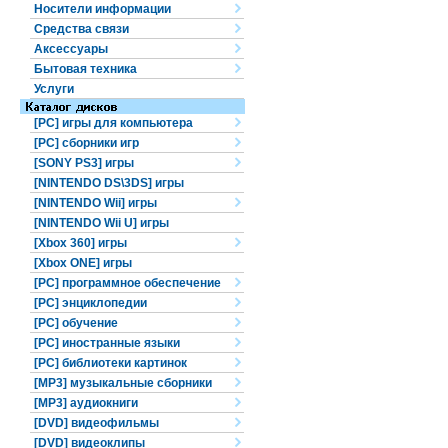
Носители информации
Средства связи
Аксессуары
Бытовая техника
Услуги
[PC] игры для компьютера
[PC] сборники игр
[SONY PS3] игры
[NINTENDO DS\3DS] игры
[NINTENDO Wii] игры
[NINTENDO Wii U] игры
[Xbox 360] игры
[Xbox ONE] игры
[PC] программное обеспечение
[PC] энциклопедии
[PC] обучение
[PC] иностранные языки
[PC] библиотеки картинок
[MP3] музыкальные сборники
[MP3] аудиокниги
[DVD] видеофильмы
[DVD] видеоклипы