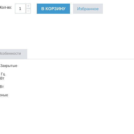
+
Кол-во:
В КОРЗИНУ
Избранное
−
Особенности
 Закрытые
 Гц
мВт
 Вт
рные