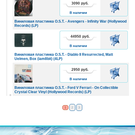
3090
руб.
В
КОРЗИНУ
В наличии
Виниловая пластинка O.S.T. - Avengers - Infinity War (Hollywood
Records) (LP)
44950
руб.
В
КОРЗИНУ
В наличии
Виниловая пластинка O.S.T. - Diablo II Resurrected, Matt
Uelmen, Box (iam8bit) (4LP)
2950
руб.
В
КОРЗИНУ
В наличии
Виниловая пластинка O.S.T. - Ford V Ferrari - On Collectible
Crystal Clear Vinyl (Hollywood Records) (LP)
1
2
3