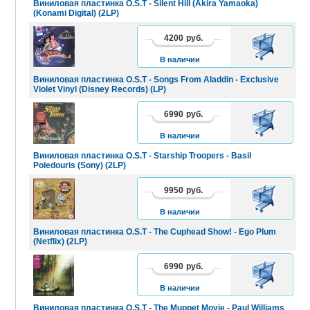
Виниловая пластинка O.S.T - Silent Hill (Akira Yamaoka)
(Konami Digital) (2LP)
4200
руб.
В
КОРЗИНУ
В наличии
Виниловая пластинка O.S.T - Songs From Aladdin - Exclusive
Violet Vinyl (Disney Records) (LP)
6990
руб.
В
КОРЗИНУ
В наличии
Виниловая пластинка O.S.T - Starship Troopers - Basil
Poledouris (Sony) (2LP)
9950
руб.
В
КОРЗИНУ
В наличии
Виниловая пластинка O.S.T - The Cuphead Show! - Ego Plum
(Netflix) (2LP)
6990
руб.
В
КОРЗИНУ
В наличии
Виниловая пластинка O.S.T - The Muppet Movie - Paul Williams