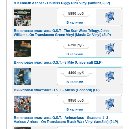
& Kenneth Ascher - On Miss Piggy Pink Vinyl (iam8bit) (LP)
5890
руб.
В
КОРЗИНУ
В наличии
Виниловая пластинка O.S.T - The Star Wars Trilogy, John
Williams, On Translucent Green Vinyl (Music On Vinyl) (2LP)
6290
руб.
В
КОРЗИНУ
В наличии
Виниловая пластинка O.S.T. - 8 Mile (Universal) (2LP)
4400
руб.
В
КОРЗИНУ
В наличии
Виниловая пластинка O.S.T. - Aliens (Concord) (LP)
9950
руб.
В
КОРЗИНУ
В наличии
Виниловая пластинка O.S.T. - Animaniacs - Seasons 1–3 -
Various Artists - On Translucent Black Wax Vinyl (iam8bit) (2LP)