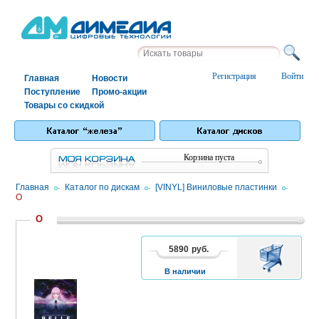
Регистрация
Войти
Главная
Новости
Поступление
Промо-акции
Товары со скидкой
Корзина пуста
Главная
/
Каталог по дискам
/
[VINYL] Виниловые пластинки
/
O
O
5890
руб.
В
1
2
3
КОРЗИНУ
В наличии