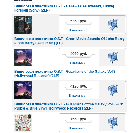
Виниловая пластинка O.S.T - Belle - Taisei Iwasaki, Ludvig
Forssell (Sony) (2LP)
5350
руб.
В
КОРЗИНУ
В наличии
Виниловая пластинка O.S.T - Great Movie Sounds Of John Barry
(John Barry) (Columbia) (LP)
4090
руб.
В
КОРЗИНУ
В наличии
Виниловая пластинка O.S.T - Guardians of the Galaxy Vol 3
(Hollywood Records) (2LP)
4190
руб.
В
КОРЗИНУ
В наличии
Виниловая пластинка O.S.T - Guardians of the Galaxy Vol 3 - On
Purple & Blue Vinyl (Hollywood Records) (2LP)
7550
руб.
В
КОРЗИНУ
В наличии