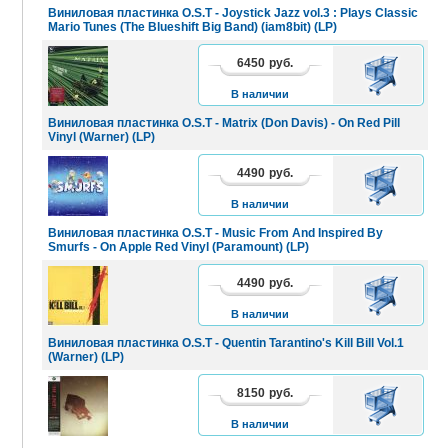
Виниловая пластинка O.S.T - Joystick Jazz vol.3 : Plays Classic
Mario Tunes (The Blueshift Big Band) (iam8bit) (LP)
6450
руб.
В
КОРЗИНУ
В наличии
Виниловая пластинка O.S.T - Matrix (Don Davis) - On Red Pill
Vinyl (Warner) (LP)
4490
руб.
В
КОРЗИНУ
В наличии
Виниловая пластинка O.S.T - Music From And Inspired By
Smurfs - On Apple Red Vinyl (Paramount) (LP)
4490
руб.
В
КОРЗИНУ
В наличии
Виниловая пластинка O.S.T - Quentin Tarantino's Kill Bill Vol.1
(Warner) (LP)
8150
руб.
В
КОРЗИНУ
В наличии