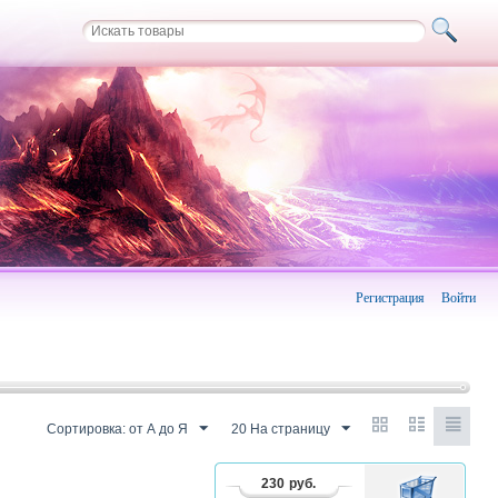
Регистрация
Войти
Сортировка: от А до Я
20 На страницу
230
руб.
В