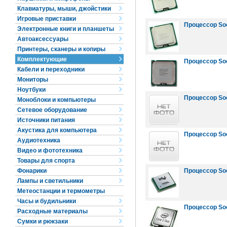
Клавиатуры, мыши, джойстики
Игровые приставки
Процессор Sock
Электронные книги и планшеты
Автоаксессуары
Принтеры, сканеры и копиры
Комплектующие
Процессор Sock
Кабели и переходники
Мониторы
Ноутбуки
Процессор Soc
Моноблоки и компьютеры
Сетевое оборудование
Источники питания
Акустика для компьютера
Процессор Soc
Аудиотехника
Видео и фототехника
Товары для спорта
Фонарики
Процессор Soc
Лампы и светильники
Метеостанции и термометры
Часы и будильники
Процессор Soc
Расходные материалы
Сумки и рюкзаки