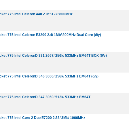
et 775 Intel Celeron 440 2.0/ 512k/ 800MHz
et 775 Intel Celeron E3200 2.4/ 1Mb/ 800MHz Dual Core (б/у)
ket 775 Intel CeleronD 331 2667/ 256k/ 533MHz EM64T ВОХ (б/у)
ket 775 Intel CeleronD 346 3060/ 256k/ 533MHz EM64T (б/у)
ket 775 Intel CeleronD 347 3060/ 512k/ 533MHz EM64T
ket 775 Intel Core 2 Duo E7200 2.53/ 3Mb/ 1066MHz