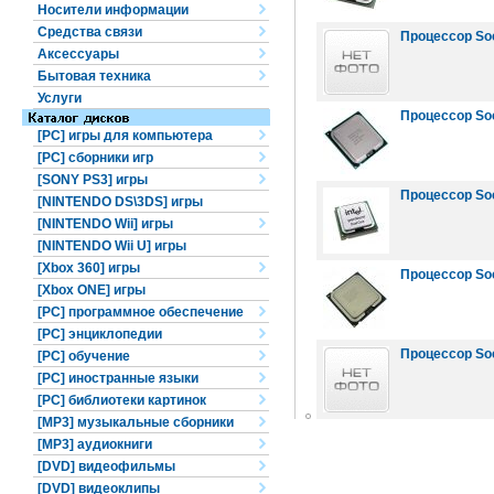
Носители информации
Средства связи
Процессор Sock
Аксессуары
Бытовая техника
Услуги
Процессор Soc
[PC] игры для компьютера
[PC] сборники игр
[SONY PS3] игры
Процессор Soc
[NINTENDO DS\3DS] игры
[NINTENDO Wii] игры
[NINTENDO Wii U] игры
[Xbox 360] игры
Процессор Soc
[Xbox ONE] игры
[PC] программное обеспечение
[PC] энциклопедии
Процессор Soc
[PC] обучение
[PC] иностранные языки
[PC] библиотеки картинок
[MP3] музыкальные сборники
[MP3] аудиокниги
[DVD] видеофильмы
[DVD] видеоклипы