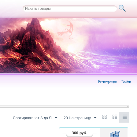
Регистрация
Войти
Сортировка: от А до Я
20 На страницу
360
руб.
В