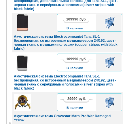
беспроводная, дополнительная колонка для Tana SL1, цвет -
черная ткань с серебряными полосами (silverr stripes with
black fabric)
109990
руб.
В
КОРЗИНУ
В наличии
Акустическая система Electrocompaniet Tana SL-1
беспроводная, со встроенным медиаплеером 24/192, цвет -
черная ткань с медными полосами (copper stripes with black
fabric)
109990
руб.
В
КОРЗИНУ
В наличии
Акустическая система Electrocompaniet Tana SL-1
беспроводная, со встроенным медиаплеером 24/192, цвет -
черная ткань с серебряными полосами (silver stripes with
black fabric)
29990
руб.
В
КОРЗИНУ
В наличии
Акустическая система Gravastar Mars Pro War Damaged
Yellow