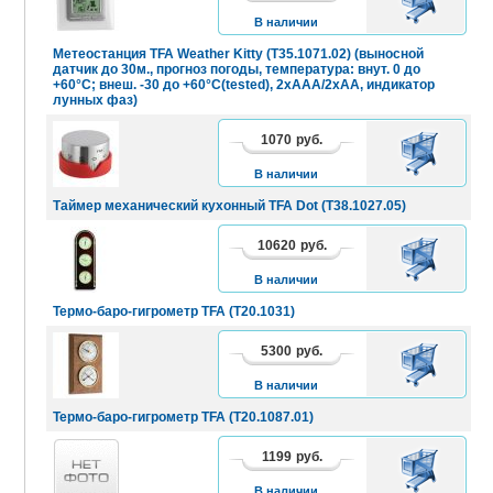
КОРЗИНУ
В наличии
Метеостанция TFA Weather Kitty (T35.1071.02) (выносной
датчик до 30м., прогноз погоды, температура: внут. 0 до
+60°C; внеш. -30 до +60°C(tested), 2хААА/2xAA, индикатор
лунных фаз)
1070
руб.
В
КОРЗИНУ
В наличии
Таймер механический кухонный TFA Dot (T38.1027.05)
10620
руб.
В
КОРЗИНУ
В наличии
Термо-баро-гигрометр TFA (T20.1031)
5300
руб.
В
КОРЗИНУ
В наличии
Термо-баро-гигрометр TFA (T20.1087.01)
1199
руб.
В
КОРЗИНУ
В наличии