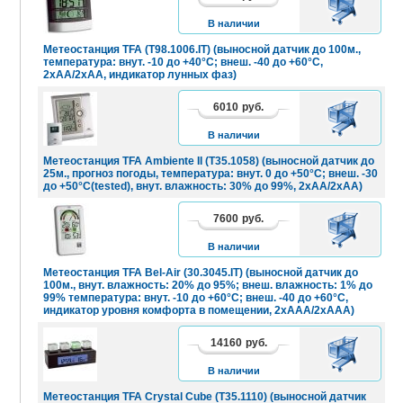
КОРЗИНУ
В наличии
Метеостанция TFA (T98.1006.IT) (выносной датчик до 100м.,
температура: внут. -10 до +40°C; внеш. -40 до +60°C,
2хАА/2xAA, индикатор лунных фаз)
6010
руб.
В
КОРЗИНУ
В наличии
Метеостанция TFA Ambiente II (T35.1058) (выносной датчик до
25м., прогноз погоды, температура: внут. 0 до +50°C; внеш. -30
до +50°C(tested), внут. влажность: 30% до 99%, 2хАА/2xAA)
7600
руб.
В
КОРЗИНУ
В наличии
Метеостанция TFA Bel-Air (30.3045.IT) (выносной датчик до
100м., внут. влажность: 20% до 95%; внеш. влажность: 1% до
99% температура: внут. -10 до +60°C; внеш. -40 до +60°C,
индикатор уровня комфорта в помещении, 2хААA/2xАAA)
14160
руб.
В
КОРЗИНУ
В наличии
Метеостанция TFA Crystal Cube (T35.1110) (выносной датчик