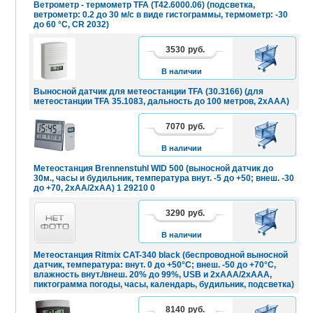
Ветрометр - термометр TFA (T42.6000.06) (подсветка,
ветрометр: 0.2 до 30 м/с в виде гистограммы, термометр: -30
до 60 °C, CR 2032)
3530
руб.
В
КОРЗИНУ
В наличии
Выносной датчик для метеостанции TFA (30.3166) (для
метеостанции TFA 35.1083, дальность до 100 метров, 2xAAA)
7070
руб.
В
КОРЗИНУ
В наличии
Метеостанция Brennenstuhl WID 500 (выносной датчик до
30м., часы и будильник, температура внут. -5 до +50; внеш. -30
до +70, 2xAA/2xAA) 1 29210 0
3290
руб.
В
КОРЗИНУ
В наличии
Метеостанция Ritmix CAT-340 black (беспроводной выносной
датчик, температура: внут. 0 до +50°C; внеш. -50 до +70°C,
влажность внут./внеш. 20% до 99%, USB и 2хAAA/2хAAA,
пиктограмма погоды, часы, календарь, будильник, подсветка)
8140
руб.
В