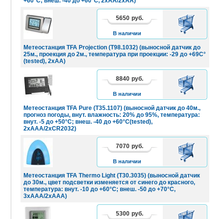
+60°C; внеш. -40 до +60°C, 2хАА/2xAA)
5650
руб.
В
КОРЗИНУ
В наличии
Метеостанция TFA Projection (T98.1032) (выносной датчик до
25м., проекция до 2м., температура при проекции: -29 до +69С°
(tested), 2хАА)
8840
руб.
В
КОРЗИНУ
В наличии
Метеостанция TFA Pure (T35.1107) (выносной датчик до 40м.,
прогноз погоды, внут. влажность: 20% до 95%, температура:
внут. -5 до +50°C; внеш. -40 до +60°C(tested),
2хААA/2xCR2032)
7070
руб.
В
КОРЗИНУ
В наличии
Метеостанция TFA Thermo Light (T30.3035) (выносной датчик
до 30м., цвет подсветки изменяется от синего до красного,
температура: внут. -10 до +60°C; внеш. -50 до +70°C,
3хAАА/2хAАА)
5300
руб.
В