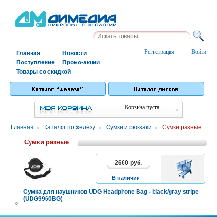
Регистрация
Войти
Главная
Новости
Поступление
Промо-акции
Товары со скидкой
Корзина пуста
Главная
/
Каталог по железу
/
Сумки и рюкзаки
/
Сумки разные
Сумки разные
2660
руб.
В
КОРЗИНУ
В наличии
Сумка для наушников UDG Headphone Bag - black/gray stripe
(UDG9960BG)