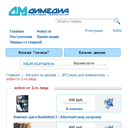
Регистрация
Войти
Главная
Новости
Поступление
Промо-акции
Товары со скидкой
Корзина пуста
Главная
/
Каталог по дискам
/
[PC] игры для компьютера
/
action от 1-го лица
action от 1-го лица
540
руб.
В
КОРЗИНУ
В наличии
Компакт-диск Battlefield 3 : Aftermath (код загрузки)
800
руб.
В