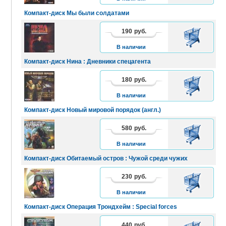
Компакт-диск Мы были солдатами
190
руб.
В
КОРЗИНУ
В наличии
Компакт-диск Нина : Дневники спецагента
180
руб.
В
КОРЗИНУ
В наличии
Компакт-диск Новый мировой порядок (англ.)
580
руб.
В
КОРЗИНУ
В наличии
Компакт-диск Обитаемый остров : Чужой среди чужих
230
руб.
В
КОРЗИНУ
В наличии
Компакт-диск Операция Трондхейм : Special forces
440
руб.
В