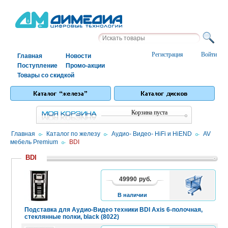
Регистрация
Войти
Главная
Новости
Поступление
Промо-акции
Товары со скидкой
Корзина пуста
Главная
/
Каталог по железу
/
Аудио- Видео- HiFi и HiEND
/
AV
мебель Premium
/
BDI
BDI
49990
руб.
В
КОРЗИНУ
В наличии
Подставка для Аудио-Видео техники BDI Axis 6-полочная,
стеклянные полки, black (8022)