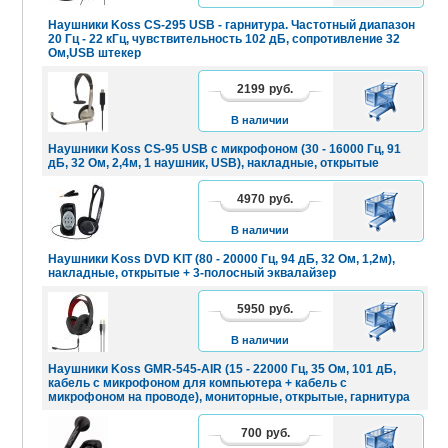
Наушники Koss CS-295 USB - гарнитура. Частотный диапазон
20 Гц - 22 кГц, чувствительность 102 дБ, сопротивление 32
Ом,USB штекер
2199
руб.
В
КОРЗИНУ
В наличии
Наушники Koss CS-95 USB с микрофоном (30 - 16000 Гц, 91
дБ, 32 Ом, 2,4м, 1 наушник, USB), накладные, открытые
4970
руб.
В
КОРЗИНУ
В наличии
Наушники Koss DVD KIT (80 - 20000 Гц, 94 дБ, 32 Ом, 1,2м),
накладные, открытые + 3-полосный эквалайзер
5950
руб.
В
КОРЗИНУ
В наличии
Наушники Koss GMR-545-AIR (15 - 22000 Гц, 35 Ом, 101 дБ,
кабель с микрофоном для компьютера + кабель с
микрофоном на проводе), мониторные, открытые, гарнитура
700
руб.
В