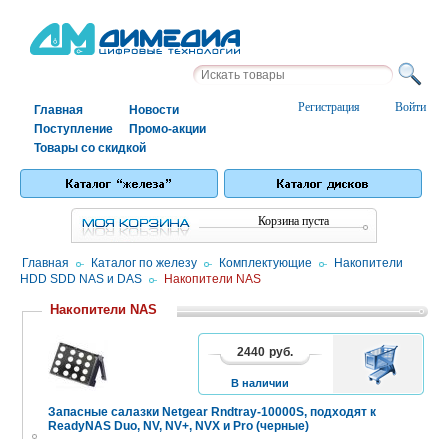
Регистрация
Войти
Главная
Новости
Поступление
Промо-акции
Товары со скидкой
Корзина пуста
Главная
/
Каталог по железу
/
Комплектующие
/
Накопители
HDD SDD NAS и DAS
/
Накопители NAS
Накопители NAS
2440
руб.
В
КОРЗИНУ
В наличии
Запасные салазки Netgear Rndtray-10000S, подходят к
ReadyNAS Duo, NV, NV+, NVX и Pro (черные)