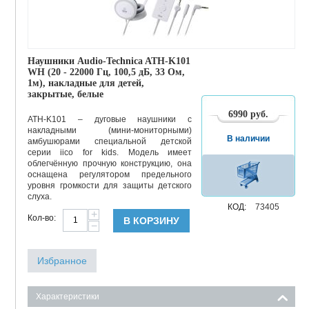
Наушники Audio-Technica ATH-K101
WH (20 - 22000 Гц, 100,5 дБ, 33 Ом,
1м), накладные для детей,
закрытые, белые
6990
руб.
ATH-K101 – дуговые наушники с
накладными (мини-мониторными)
В наличии
амбушюрами специальной детской
серии iico for kids. Модель имеет
облегчённую прочную конструкцию, она
оснащена регулятором предельного
уровня громкости для защиты детского
слуха.
КОД:
73405
+
Кол-во:
В КОРЗИНУ
−
Избранное
Характеристики