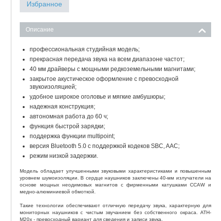
Избранное
Описание
профессиональная студийная модель;
прекрасная передача звука на всем диапазоне частот;
40 мм драйверы с мощными редкоземельными магнитами;
закрытое акустическое оформление с превосходной
звукоизоляцией;
удобное широкое оголовье и мягкие амбушюры;
надежная конструкция;
автономная работа до 60 ч;
функция быстрой зарядки;
поддержка функции multipoint;
версия Bluetooth 5.0 с поддержкой кодеков SBC, AAC;
режим низкой задержки.
Модель обладает улучшенными звуковыми характеристиками и повышенным
уровнем шумоизоляции. В сердце наушников заключены 40-мм излучатели на
основе мощных неодимовых магнитов с фирменными катушками CCAW и
медно-алюминиевой обмоткой.
Такие технологии обеспечивают отличную передачу звука, характерную для
мониторных наушников с чистым звучанием без собственного окраса. ATH-
M20x - превосходный вариант для сведения и записи звука.