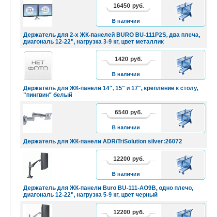
16450
руб.
В
КОРЗИНУ
В наличии
Держатель для 2-х ЖК-панелей BURO BU-111P2S, два плеча,
диагональ 12-22", нагрузка 3-9 кг, цвет металлик
1420
руб.
В
КОРЗИНУ
В наличии
Держатель для ЖК-панели 14", 15" и 17", крепление к столу,
"пингвин" белый
6540
руб.
В
КОРЗИНУ
В наличии
Держатель для ЖК-панели ADR/TriSolution silver:26072
12200
руб.
В
КОРЗИНУ
В наличии
Держатель для ЖК-панели Buro BU-111-AO9B, одно плечо,
диагональ 12-22", нагрузка 5-9 кг, цвет черный
12200
руб.
В