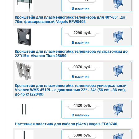
КОРЗИНУ
В наличии
Кронштейн для плазменного/жк телевизора для 40"-65", до
70кг, фиксированный, Vogels EFW8405
2290
руб.
В
КОРЗИНУ
В наличии
Кронштейн для плазменного/жк телевизора ультратонкий до
22"/15кг Vivanco Titan 25650
9370
руб.
В
КОРЗИНУ
В наличии
Кронштейн для плазменного/жк телевизора универсальный
Vivanco WMS 451PL - с диагональю 22“ - 34“ (56 cm - 86 cm),
до 45 кг (22049)
4420
руб.
В
КОРЗИНУ
В наличии
Настенная пластина для кабеля (94см) Vogels EFA8740
5300
руб.
В