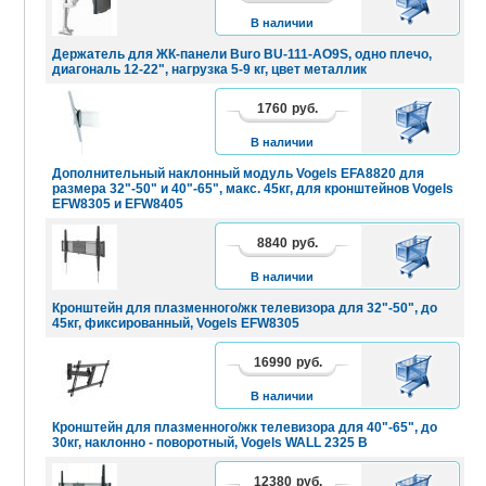
КОРЗИНУ
В наличии
Держатель для ЖК-панели Buro BU-111-AO9S, одно плечо,
диагональ 12-22", нагрузка 5-9 кг, цвет металлик
1760
руб.
В
КОРЗИНУ
В наличии
Дополнительный наклонный модуль Vogels EFA8820 для
размера 32"-50" и 40"-65", макс. 45кг, для кронштейнов Vogels
EFW8305 и EFW8405
8840
руб.
В
КОРЗИНУ
В наличии
Кронштейн для плазменного/жк телевизора для 32"-50", до
45кг, фиксированный, Vogels EFW8305
16990
руб.
В
КОРЗИНУ
В наличии
Кронштейн для плазменного/жк телевизора для 40"-65", до
30кг, наклонно - поворотный, Vogels WALL 2325 B
12380
руб.
В