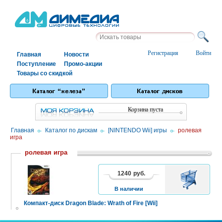
Регистрация
Войти
Главная
Новости
Поступление
Промо-акции
Товары со скидкой
Корзина пуста
Главная
/
Каталог по дискам
/
[NINTENDO Wii] игры
/
ролевая
игра
ролевая игра
1240
руб.
В
КОРЗИНУ
В наличии
Компакт-диск Dragon Blade: Wrath of Fire [Wii]