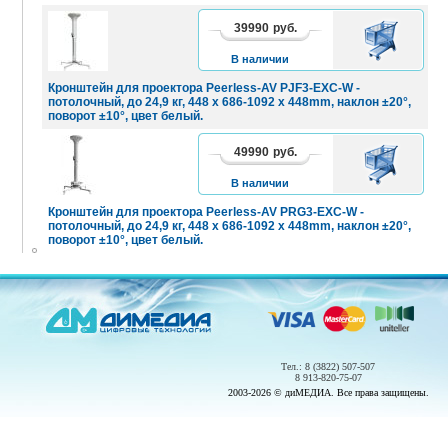
39990
руб.
В
КОРЗИНУ
В наличии
Кронштейн для проектора Peerless-AV PJF3-EXC-W -
потолочный, до 24,9 кг, 448 x 686-1092 x 448mm, наклон ±20°,
поворот ±10°, цвет белый.
49990
руб.
В
КОРЗИНУ
В наличии
Кронштейн для проектора Peerless-AV PRG3-EXC-W -
потолочный, до 24,9 кг, 448 x 686-1092 x 448mm, наклон ±20°,
поворот ±10°, цвет белый.
Тел.: 8 (3822) 507-507
8 913-820-75-07
2003-2026 © диМЕДИА. Все права защищены.