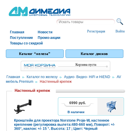
Регистрация
Войти
Главная
Новости
Поступление
Промо-акции
Товары со скидкой
Корзина пуста
Главная
/
Каталог по железу
/
Аудио- Видео- HiFi и HiEND
/
AV
мебель Premium
/
Настенный крепеж
Настенный крепеж
6990
руб.
В
КОРЗИНУ
В наличии
Кронштейн для проектора Norstone Proje-W, настенное
крепление (регулировка вылета:480-660 мм), Поворот: +/-
360°, наклон: +/- 15 °. Высота: 17 ; Цвет: Черный