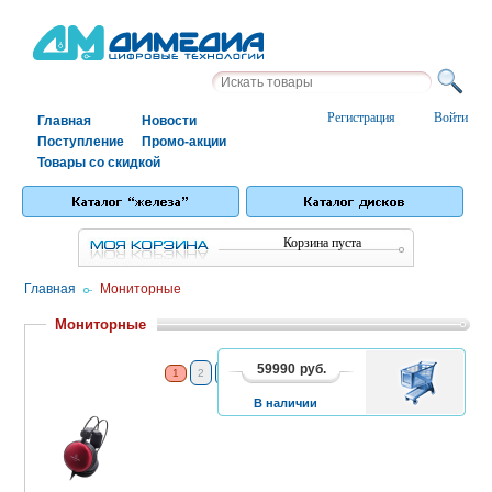
Регистрация
Войти
Главная
Новости
Поступление
Промо-акции
Товары со скидкой
Корзина пуста
Главная
/
Мониторные
Мониторные
59990
руб.
В
1
2
3
4
5
6
7
8
КОРЗИНУ
В наличии