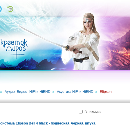
/
Аудио- Видео- HiFi и HiEND
/
Акустика HiFi и HiEND
/
Elipson
В наличии
истема Elipson Bell 4 black - подвесная, черная, штука.