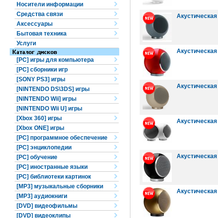
Носители информации
Средства связи
Акустическая 
Аксессуары
Бытовая техника
Услуги
Акустическая с
[PC] игры для компьютера
[PC] сборники игр
[SONY PS3] игры
Акустическая с
[NINTENDO DS\3DS] игры
[NINTENDO Wii] игры
[NINTENDO Wii U] игры
[Xbox 360] игры
Акустическая с
[Xbox ONE] игры
[PC] программное обеспечение
[PC] энциклопедии
Акустическая с
[PC] обучение
[PC] иностранные языки
[PC] библиотеки картинок
[MP3] музыкальные сборники
Акустическая с
[MP3] аудиокниги
[DVD] видеофильмы
[DVD] видеоклипы