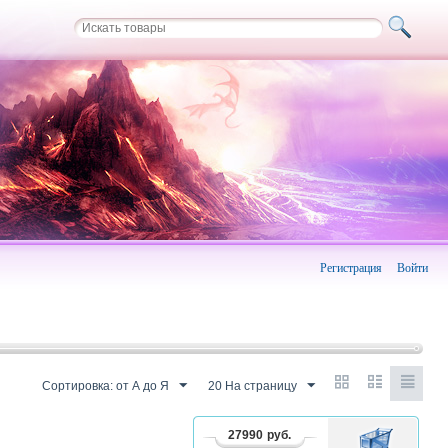
Регистрация
Войти
Сортировка: от А до Я
20 На страницу
27990
руб.
В