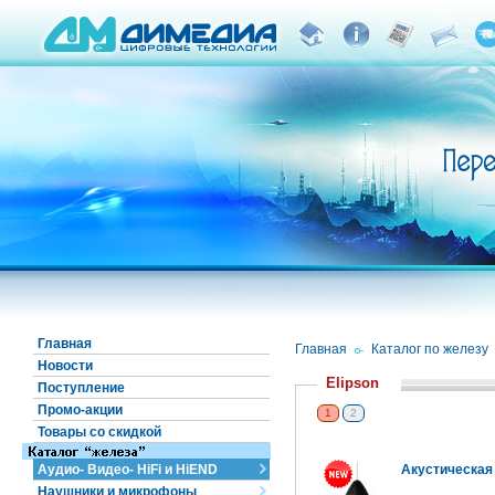
Главная
Главная
/
Каталог по железу
Новости
Elipson
Поступление
Промо-акции
1
2
Товары со скидкой
Аудио- Видео- HiFi и HiEND
Акустическая с
Наушники и микрофоны