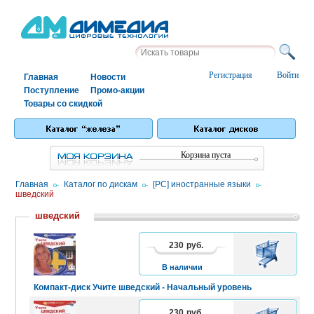
Регистрация
Войти
Главная
Новости
Поступление
Промо-акции
Товары со скидкой
Корзина пуста
Главная
/
Каталог по дискам
/
[PC] иностранные языки
/
шведский
шведский
230
руб.
В
КОРЗИНУ
В наличии
Компакт-диск Учите шведский - Начальный уровень
230
руб.
В