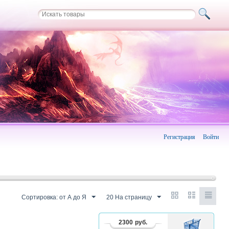
Регистрация
Войти
Сортировка: от А до Я
20 На страницу
2300
руб.
В