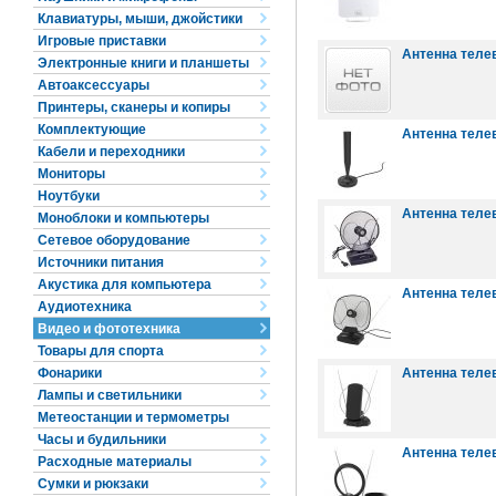
Клавиатуры, мыши, джойстики
Игровые приставки
Антенна телев
Электронные книги и планшеты
Автоаксессуары
Принтеры, сканеры и копиры
Комплектующие
Антенна телев
Кабели и переходники
Мониторы
Ноутбуки
Антенна телев
Моноблоки и компьютеры
Сетевое оборудование
Источники питания
Акустика для компьютера
Антенна телев
Аудиотехника
Видео и фототехника
Товары для спорта
Фонарики
Антенна телев
Лампы и светильники
Метеостанции и термометры
Часы и будильники
Антенна телев
Расходные материалы
Сумки и рюкзаки