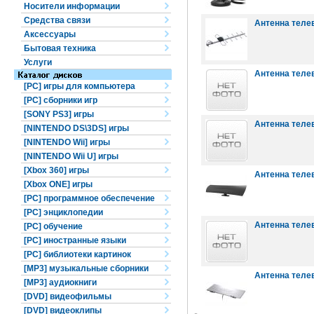
Носители информации
Средства связи
Антенна телев
Аксессуары
Бытовая техника
Услуги
Антенна телев
[PC] игры для компьютера
[PC] сборники игр
[SONY PS3] игры
Антенна телев
[NINTENDO DS\3DS] игры
[NINTENDO Wii] игры
[NINTENDO Wii U] игры
[Xbox 360] игры
Антенна телев
[Xbox ONE] игры
[PC] программное обеспечение
[PC] энциклопедии
Антенна телев
[PC] обучение
[PC] иностранные языки
[PC] библиотеки картинок
[MP3] музыкальные сборники
Антенна теле
[MP3] аудиокниги
[DVD] видеофильмы
[DVD] видеоклипы