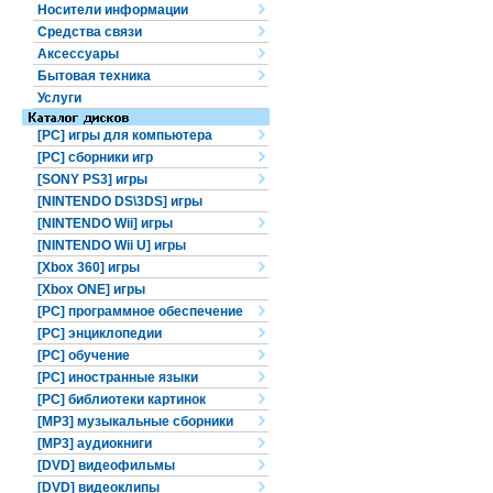
Носители информации
Средства связи
Аксессуары
Бытовая техника
Услуги
[PC] игры для компьютера
[PC] сборники игр
[SONY PS3] игры
[NINTENDO DS\3DS] игры
[NINTENDO Wii] игры
[NINTENDO Wii U] игры
[Xbox 360] игры
[Xbox ONE] игры
[PC] программное обеспечение
[PC] энциклопедии
[PC] обучение
[PC] иностранные языки
[PC] библиотеки картинок
[MP3] музыкальные сборники
[MP3] аудиокниги
[DVD] видеофильмы
[DVD] видеоклипы