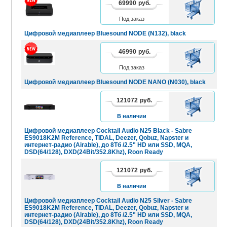
69990
руб.
В
КОРЗИНУ
Под заказ
Цифровой медиаплеер Bluesound NODE (N132), black
46990
руб.
В
КОРЗИНУ
Под заказ
Цифровой медиаплеер Bluesound NODE NANO (N030), black
121072
руб.
В
КОРЗИНУ
В наличии
Цифровой медиаплеер Cocktail Audio N25 Black - Sabre
ES9018K2M Reference, TIDAL, Deezer, Qobuz, Napster и
интернет-радио (Airable), до 8Tб /2.5" HD или SSD, MQA,
DSD(64/128), DXD(24Bit/352.8Khz), Roon Ready
121072
руб.
В
КОРЗИНУ
В наличии
Цифровой медиаплеер Cocktail Audio N25 Silver - Sabre
ES9018K2M Reference, TIDAL, Deezer, Qobuz, Napster и
интернет-радио (Airable), до 8Tб /2.5" HD или SSD, MQA,
DSD(64/128), DXD(24Bit/352.8Khz), Roon Ready