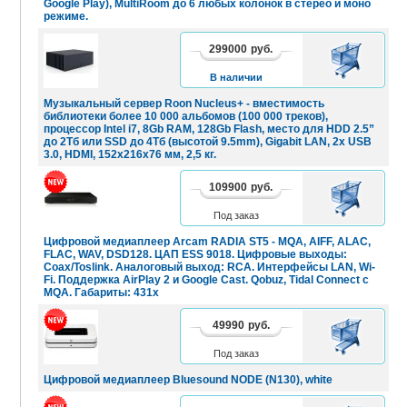
Google Play), MultiRoom до 6 любых колонок в стерео и моно
режиме.
299000
руб.
В
КОРЗИНУ
В наличии
Музыкальный сервер Roon Nucleus+ - вместимость
библиотеки более 10 000 альбомов (100 000 треков),
процессор Intel i7, 8Gb RAM, 128Gb Flash, место для HDD 2.5”
до 2Тб или SSD до 4Тб (высотой 9.5mm), Gigabit LAN, 2x USB
3.0, HDMI, 152х216х76 мм, 2,5 кг.
109900
руб.
В
КОРЗИНУ
Под заказ
Цифровой медиаплеер Arcam RADIA ST5 - MQA, AIFF, ALAC,
FLAC, WAV, DSD128. ЦАП ESS 9018. Цифровые выходы:
Coax/Toslink. Аналоговый выход: RCA. Интерфейсы LAN, Wi-
Fi. Поддержка AirPlay 2 и Google Cast. Qobuz, Tidal Connect с
MQA. Габариты: 431x
49990
руб.
В
КОРЗИНУ
Под заказ
Цифровой медиаплеер Bluesound NODE (N130), white