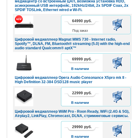
медиацентр со встроенным ЦАП, возможна установка HDD,
асинхронный USB интерфейс, 192kHz/24bit, 2х SPDIF Coax, 2х
SPDIF TOSLink, Ethernet wired и Wi-Fi.
64990
руб.
В
КОРЗИНУ
Под заказ
Цифровой медиаплеер Magnat MMS 730 - Internet radio,
Spotify™, DLNA, FM, Bluetooth® streaming (5.0) with the high-end
audio standard Qualcomm® aptX™
69999
руб.
В
КОРЗИНУ
В наличии
Цифровой медиаплеер Opera Audio Consonance X5pro mk II -
High Definition 32-384 DSD128 music player
22999
руб.
В
КОРЗИНУ
В наличии
Цифровой медиаплеер WiiM Pro - Roon Ready, WiFi (2.4G & 5G),
Airplay2, LinkPlay, Chromecast, DLNA, стриминговые сервисы.
29990
руб.
В
КОРЗИНУ
В наличии