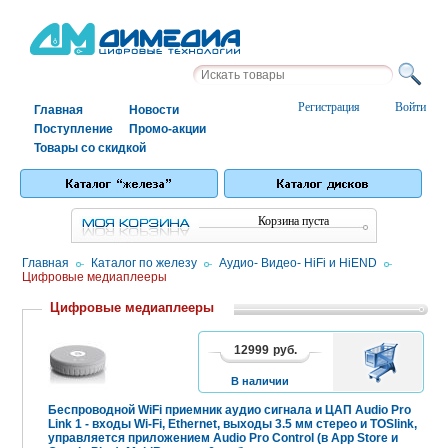
Регистрация
Войти
Главная
Новости
Поступление
Промо-акции
Товары со скидкой
Корзина пуста
Главная
/
Каталог по железу
/
Аудио- Видео- HiFi и HiEND
/
Цифровые медиаплееры
Цифровые медиаплееры
12999
руб.
В
КОРЗИНУ
В наличии
Беспроводной WiFi приемник аудио сигнала и ЦАП Audio Pro
Link 1 - входы Wi-Fi, Ethernet, выходы 3.5 мм стерео и TOSlink,
управляется приложением Audio Pro Control (в App Store и