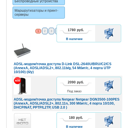
Беспроводные устройства
Маршрутизаторы и принт-
серверы
1780
руб.
В
1
2
3
4
5
6
7
8
2 - 16
КОРЗИНУ
В наличии
ADSL-модем/точка доступа D-Link DSL-2640U/BRU/C2/CS
(AnnexA, ADSL/ADSL2+, 802.11b/g, 54 Мбит/с, 4 порта UTP
10/100) (б/у)
2090
руб.
В
КОРЗИНУ
Под заказ
ADSL-модем/точка доступа Netgear Netgear DGN3500-100PES
(AnnexA, ADSL/ADSL2+, 802.11n, 300 Мбит/с, 4 порта 10/100,
DHCP/NAT, PPTP/L2TP, USB 2.0 )
180
руб.
В
КОРЗИНУ
В наличии