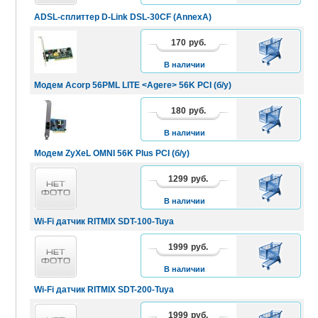
ADSL-сплиттер D-Link DSL-30CF (AnnexA)
170
руб.
В
КОРЗИНУ
В наличии
Mодем Acorp 56PML LITE <Agere> 56K PCI (б/у)
180
руб.
В
КОРЗИНУ
В наличии
Mодем ZyXeL OMNI 56K Plus PCI (б/у)
1299
руб.
В
КОРЗИНУ
В наличии
Wi-Fi датчик RITMIX SDT-100-Tuya
1999
руб.
В
КОРЗИНУ
В наличии
Wi-Fi датчик RITMIX SDT-200-Tuya
1999
руб.
В