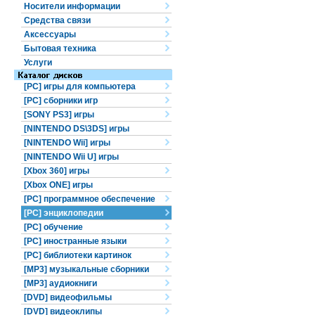
Носители информации
Средства связи
Аксессуары
Бытовая техника
Услуги
[PC] игры для компьютера
[PC] сборники игр
[SONY PS3] игры
[NINTENDO DS\3DS] игры
[NINTENDO Wii] игры
[NINTENDO Wii U] игры
[Xbox 360] игры
[Xbox ONE] игры
[PC] программное обеспечение
[PC] энциклопедии
[PC] обучение
[PC] иностранные языки
[PC] библиотеки картинок
[MP3] музыкальные сборники
[MP3] аудиокниги
[DVD] видеофильмы
[DVD] видеоклипы