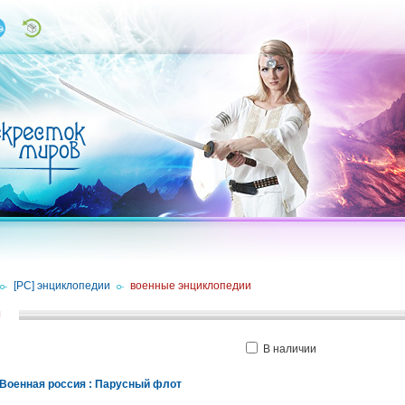
/
[PC] энциклопедии
/
военные энциклопедии
и
В наличии
 Военная россия : Парусный флот