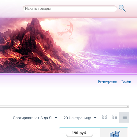
Регистрация
Войти
Сортировка: от А до Я
20 На страницу
190
руб.
В