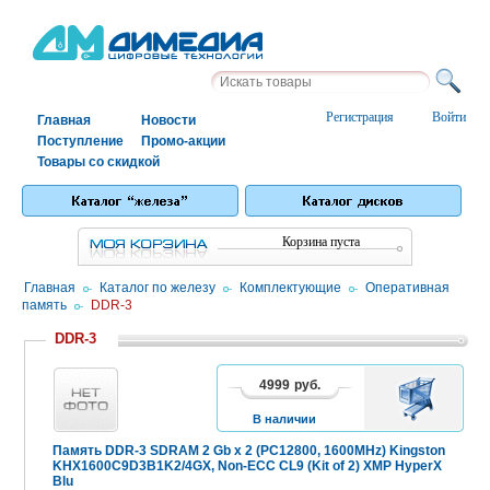
Регистрация
Войти
Главная
Новости
Поступление
Промо-акции
Товары со скидкой
Корзина пуста
Главная
/
Каталог по железу
/
Комплектующие
/
Оперативная
память
/
DDR-3
DDR-3
4999
руб.
В
КОРЗИНУ
В наличии
Память DDR-3 SDRAM 2 Gb x 2 (PC12800, 1600MHz) Kingston
KHX1600C9D3B1K2/4GX, Non-ECC CL9 (Kit of 2) XMP HyperX
Blu