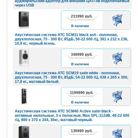
аудиофильский адаптер для внешних ЦАП-ов подключаемых
через USB
231990
руб.
В
КОРЗИНУ
В наличии
Акустическая система ATC SCM11 black ash - полочная,
двухполосная, 75 - 300 Вт, 85дБ, 56-22 000 гЦ, 381 x 232 x 236,
10,9 кг., черный ясень.
346990
руб.
В
КОРЗИНУ
В наличии
Акустическая система ATC SCM19 satin white - полочная,
двухполосная, 75 - 300 Вт, 85дБ, 54-22 000 гЦ, 438 x 265 x 300,
17,8 кг., матовый белый.
1199990
руб.
В
КОРЗИНУ
В наличии
Акустическая система ATC SCM40 Active satin black -
активные напольные, 3-х полосные, Max SPL:112dB, 48-22 000
гЦ, 980 x 370 x 344, 36кг., матовый черный.
136990
руб.
В
КОРЗИНУ