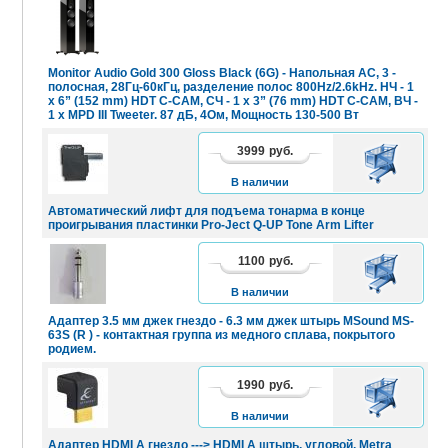
Monitor Audio Gold 300 Gloss Black (6G) - Напольная АС, 3 -
полосная, 28Гц-60кГц, разделение полос 800Hz/2.6kHz. НЧ - 1
x 6” (152 mm) HDT C-CAM, СЧ - 1 x 3” (76 mm) HDT C-CAM, ВЧ -
1 x MPD III Tweeter. 87 дБ, 4Ом, Мощность 130-500 Вт
3999
руб.
В
КОРЗИНУ
В наличии
Автоматический лифт для подъема тонарма в конце
проигрывания пластинки Pro-Ject Q-UP Tone Arm Lifter
1100
руб.
В
КОРЗИНУ
В наличии
Адаптер 3.5 мм джек гнездо - 6.3 мм джек штырь MSound MS-
63S (R ) - контактная группа из медного сплава, покрытого
родием.
1990
руб.
В
КОРЗИНУ
В наличии
Адаптер HDMI A гнездо ---> HDMI A штырь, угловой, Metra