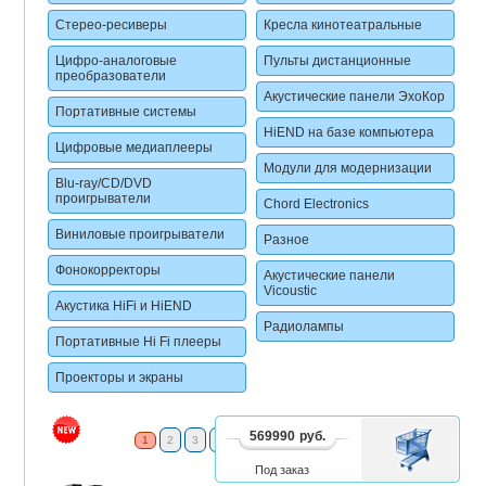
Стерео-ресиверы
Кресла кинотеатральные
Цифро-аналоговые
Пульты дистанционные
преобразователи
Акустические панели ЭхоКор
Портативные системы
HiEND на базе компьютера
Цифровые медиаплееры
Модули для модернизации
Blu-ray/CD/DVD
проигрыватели
Chord Electronics
Виниловые проигрыватели
Разное
Фонокорректоры
Акустические панели
Vicoustic
Акустика HiFi и HiEND
Радиолампы
Портативные Hi Fi плееры
Проекторы и экраны
569990
руб.
В
1
2
3
4
5
6
7
8
2 - 16
КОРЗИНУ
Под заказ