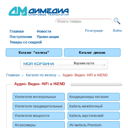
Регистрация
Войти
Главная
Новости
Поступление
Промо-акции
Товары со скидкой
Корзина пуста
Главная
/
Каталог по железу
/
Аудио- Видео- HiFi и HiEND
Аудио- Видео- HiFi и HiEND
Усилители интегральные
Кондиционеры питания
Усилители предварительные
Кабель межблочный
Усилители мощности
Кабель акустический
AV-ресиверы
AV мебель Premium