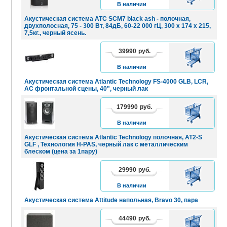
В наличии
Акустическая система ATC SCM7 black ash - полочная,
двухполосная, 75 - 300 Вт, 84дБ, 60-22 000 гЦ, 300 x 174 x 215,
7,5кг., черный ясень.
39990
руб.
В
КОРЗИНУ
В наличии
Акустическая система Atlantic Technology FS-4000 GLB, LCR,
АС фронтальной сцены, 40", черный лак
179990
руб.
В
КОРЗИНУ
В наличии
Акустическая система Atlantic Technology полочная, AT2-S
GLF , Технология H-PAS, черный лак с металлическим
блеском (цена за 1пару)
29990
руб.
В
КОРЗИНУ
В наличии
Акустическая система Attitude напольная, Bravo 30, пара
44490
руб.
В