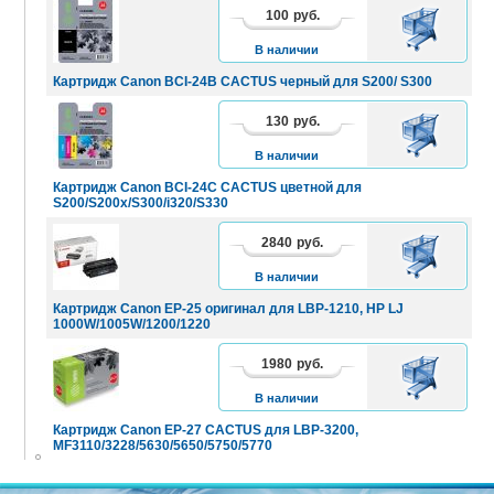
100
руб.
В
КОРЗИНУ
В наличии
Картридж Canon BCI-24B CACTUS черный для S200/ S300
130
руб.
В
КОРЗИНУ
В наличии
Картридж Canon BCI-24C CACTUS цветной для
S200/S200x/S300/i320/S330
2840
руб.
В
КОРЗИНУ
В наличии
Картридж Canon EP-25 оригинал для LBP-1210, HP LJ
1000W/1005W/1200/1220
1980
руб.
В
КОРЗИНУ
В наличии
Картридж Canon EP-27 CACTUS для LBP-3200,
MF3110/3228/5630/5650/5750/5770