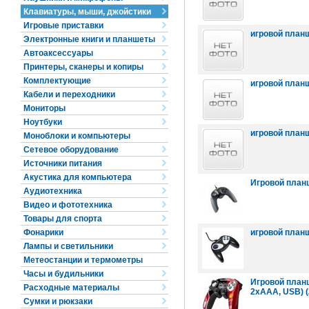
Клавиатуры, мыши, джойстики
Игровые приставки
игровой планш
Электронные книги и планшеты
Автоаксессуары
Принтеры, сканеры и копиры
Комплектующие
игровой планш
Кабели и переходники
Мониторы
Ноутбуки
игровой планш
Моноблоки и компьютеры
Сетевое оборудование
Источники питания
Акустика для компьютера
Игровой планш
Аудиотехника
Видео и фототехника
Товары для спорта
Фонарики
игровой планш
Лампы и светильники
Метеостанции и термометры
Часы и будильники
Игровой планш
Расходные материалы
2xAAA, USB) (
Сумки и рюкзаки