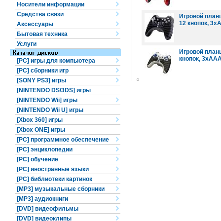
Носители информации
Средства связи
Игровой планш
12 кнопок, 3x
Аксессуары
Бытовая техника
Услуги
Игровой планше
кнопок, 3xAAA
[PC] игры для компьютера
[PC] сборники игр
[SONY PS3] игры
[NINTENDO DS\3DS] игры
[NINTENDO Wii] игры
[NINTENDO Wii U] игры
[Xbox 360] игры
[Xbox ONE] игры
[PC] программное обеспечение
[PC] энциклопедии
[PC] обучение
[PC] иностранные языки
[PC] библиотеки картинок
[MP3] музыкальные сборники
[MP3] аудиокниги
[DVD] видеофильмы
[DVD] видеоклипы