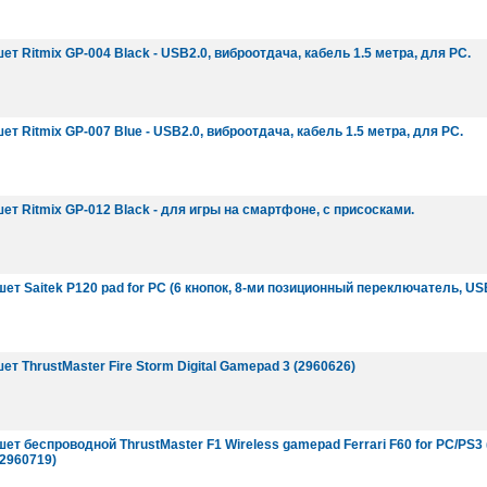
ет Ritmix GP-004 Black - USB2.0, виброотдача, кабель 1.5 метра, для PC.
ет Ritmix GP-007 Blue - USB2.0, виброотдача, кабель 1.5 метра, для PC.
ет Ritmix GP-012 Black - для игры на смартфоне, с присосками.
ет Saitek P120 pad for PC (6 кнопок, 8-ми позиционный переключатель, US
ет ThrustMaster Fire Storm Digital Gamepad 3 (2960626)
ет беспроводной ThrustMaster F1 Wireless gamepad Ferrari F60 for PC/PS3 (2
2960719)