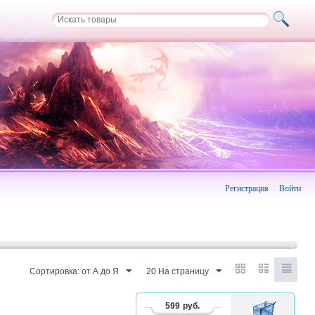
Регистрация
Войти
Сортировка: от А до Я
20 На страницу
599
руб.
В