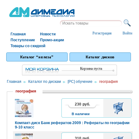
Регистрация
Войти
Главная
Новости
Поступление
Промо-акции
Товары со скидкой
Корзина пуста
Главная
/
Каталог по дискам
/
[PC] обучение
/
география
география
230
руб.
В
КОРЗИНУ
В наличии
Компакт-диск Банк рефератов 2009 : Рефераты по географии
9-10 класс
310
руб.
В