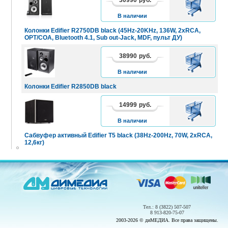
В
КОРЗИНУ
В наличии
Колонки Edifier R2750DB black (45Hz-20KHz, 136W, 2xRCA,
OPT/COA, Bluetooth 4.1, Sub out-Jack, MDF, пульт ДУ)
38990
руб.
В
КОРЗИНУ
В наличии
Колонки Edifier R2850DB black
14999
руб.
В
КОРЗИНУ
В наличии
Сабвуфер активный Edifier T5 black (38Hz-200Hz, 70W, 2xRCA,
12,6кг)
Тел.: 8 (3822) 507-507
8 913-820-75-07
2003-2026 © диМЕДИА. Все права защищены.