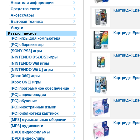
Носители информации
Средства связи
Картридж Epso
Аксессуары
Бытовая техника
Услуги
Картридж Epso
[PC] игры для компьютера
[PC] сборники игр
[SONY PS3] игры
Картридж Epso
[NINTENDO DS\3DS] игры
[NINTENDO Wii] игры
[NINTENDO Wii U] игры
[Xbox 360] игры
Картридж Epso
[Xbox ONE] игры
[PC] программное обеспечение
[PC] энциклопедии
Картридж Epso
[PC] обучение
[PC] иностранные языки
[PC] библиотеки картинок
[MP3] музыкальные сборники
Картридж Eps
[MP3] аудиокниги
[DVD] видеофильмы
[DVD] видеоклипы