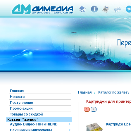
Главная
Главная
/
Каталог по железу
Новости
Картриджи для принте
Поступление
Промо-акции
1
2
Товары со скидкой
Аудио- Видео- HiFi и HiEND
Картридж Epso
Наушники и микрофоны