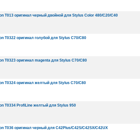
n T013 оригинал черный двойной для Stylus Color 480/C20/C40
n T0322 оригинал голубой для Stylus C70/С80
n T0323 оригинал magenta для Stylus C70/С80
n T0324 оригинал желтый для Stylus C70/С80
n T0334 ProfiLine желтый для Stylus 950
on T036 оригинал черный для C42Plus/C42S/C42SX/C42UX