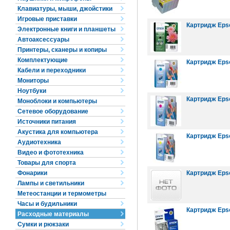
Клавиатуры, мыши, джойстики
Игровые приставки
Картридж Epso
Электронные книги и планшеты
Автоаксессуары
Принтеры, сканеры и копиры
Комплектующие
Картридж Epso
Кабели и переходники
Мониторы
Ноутбуки
Картридж Epso
Моноблоки и компьютеры
Сетевое оборудование
Источники питания
Акустика для компьютера
Картридж Epso
Аудиотехника
Видео и фототехника
Товары для спорта
Фонарики
Картридж Epso
Лампы и светильники
Метеостанции и термометры
Часы и будильники
Картридж Eps
Расходные материалы
Сумки и рюкзаки