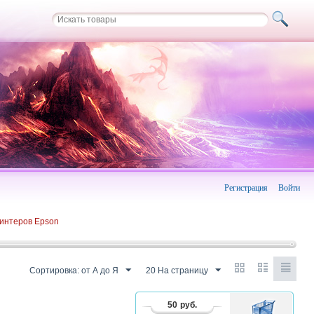
Регистрация
Войти
интеров Epson
Сортировка: от А до Я
20 На страницу
50
руб.
В