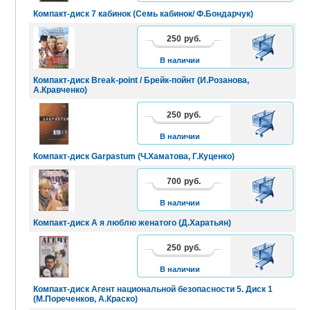
Компакт-диск 7 кабинок (Семь кабинок/ Ф.Бондарчук)
250
руб.
В
КОРЗИНУ
В наличии
Компакт-диск Break-point / Брейк-пойнт (И.Розанова,
А.Кравченко)
250
руб.
В
КОРЗИНУ
В наличии
Компакт-диск Garpastum (Ч.Хаматова, Г.Куценко)
700
руб.
В
КОРЗИНУ
В наличии
Компакт-диск А я люблю женатого (Д.Харатьян)
250
руб.
В
КОРЗИНУ
В наличии
Компакт-диск Агент национальной безопасности 5. Диск 1
(М.Пореченков, А.Краско)