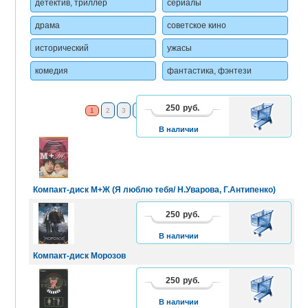
детектив, триллер
сериалы
драма
советское кино
исторический
ужасы
комедия
фантастика, фэнтези
250
руб.
В
1
2
3
4
5
6
7
8
2 - 16
КОРЗИНУ
В наличии
Компакт-диск М+Ж (Я люблю тебя/ Н.Уварова, Г.Антипенко)
250
руб.
В
КОРЗИНУ
В наличии
Компакт-диск Морозов
250
руб.
В
КОРЗИНУ
В наличии