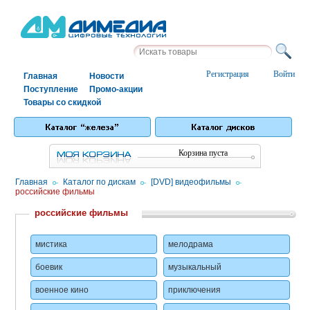
Регистрация
Войти
Главная
Новости
Поступление
Промо-акции
Товары со скидкой
Корзина пуста
Главная
/
Каталог по дискам
/
[DVD] видеофильмы
/
российские фильмы
российские фильмы
мистика
мелодрама
боевик
музыкальный
военное кино
приключения