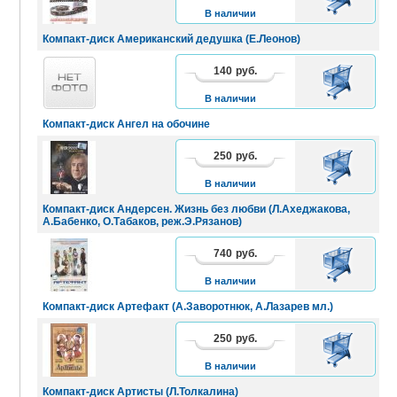
КОРЗИНУ
В наличии
Компакт-диск Американский дедушка (Е.Леонов)
140
руб.
В
КОРЗИНУ
В наличии
Компакт-диск Ангел на обочине
250
руб.
В
КОРЗИНУ
В наличии
Компакт-диск Андерсен. Жизнь без любви (Л.Ахеджакова,
А.Бабенко, О.Табаков, реж.Э.Рязанов)
740
руб.
В
КОРЗИНУ
В наличии
Компакт-диск Артефакт (А.Заворотнюк, А.Лазарев мл.)
250
руб.
В
КОРЗИНУ
В наличии
Компакт-диск Артисты (Л.Толкалина)