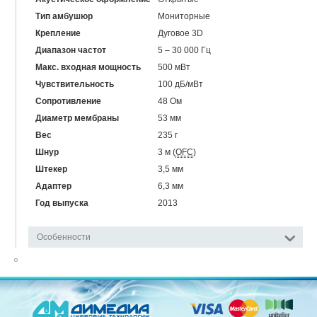
Тип амбушюр
Мониторные
Крепление
Дуговое 3D
Диапазон частот
5 – 30 000 Гц
Макс. входная мощность
500 мВт
Чувствительность
100 дБ/мВт
Сопротивление
48 Ом
Диаметр мембраны
53 мм
Вес
235 г
Шнур
3 м (
OFC
)
Штекер
3,5 мм
Адаптер
6,3 мм
Год выпуска
2013
Особенности