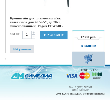
Кронштейн для плазменного/жк
телевизора для 40"-65", до 70кг,
фиксированный, Vogels EFW8405
+
Кол-во:
В КОРЗИНУ
−
12380
руб.
В наличии
Избранное
КОД:
71773
Тел.: 8 (3822) 507-507
8 913-820-75-07
2003-2026 © диМЕДИА. Все права защищены.