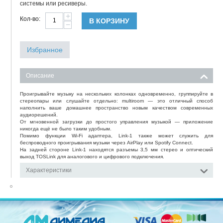
системы или ресиверы.
+
Кол-во:
В КОРЗИНУ
−
Избранное
Описание
Проигрывайте музыку на нескольких колонках одновременно, группируйте в
стереопары или слушайте отдельно: multiroom — это отличный способ
наполнить ваше домашнее пространство новым качеством современных
аудиорешений.
От мгновенной загрузки до простого управления музыкой — приложение
никогда ещё не было таким удобным.
Помимо функции Wi-Fi адаптера, Link-1 также может служить для
беспроводного проигрывания музыки через AirPlay или Spotify Connect.
На задней стороне Link-1 находятся разъемы 3,5 мм стерео и оптический
выход TOSLink для аналогового и цифрового подключения.
Характеристики