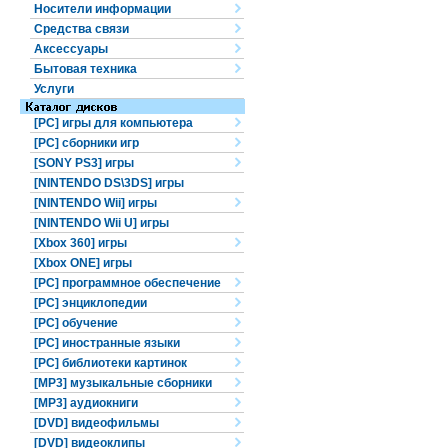
Носители информации
Средства связи
Аксессуары
Бытовая техника
Услуги
[PC] игры для компьютера
[PC] сборники игр
[SONY PS3] игры
[NINTENDO DS\3DS] игры
[NINTENDO Wii] игры
[NINTENDO Wii U] игры
[Xbox 360] игры
[Xbox ONE] игры
[PC] программное обеспечение
[PC] энциклопедии
[PC] обучение
[PC] иностранные языки
[PC] библиотеки картинок
[MP3] музыкальные сборники
[MP3] аудиокниги
[DVD] видеофильмы
[DVD] видеоклипы