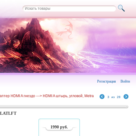
Регистрация
Войти
аптер HDMI A гнездо ---> HDMI A штырь, угловой, Metra
3
из
28
DFLATLFT
1990
руб.