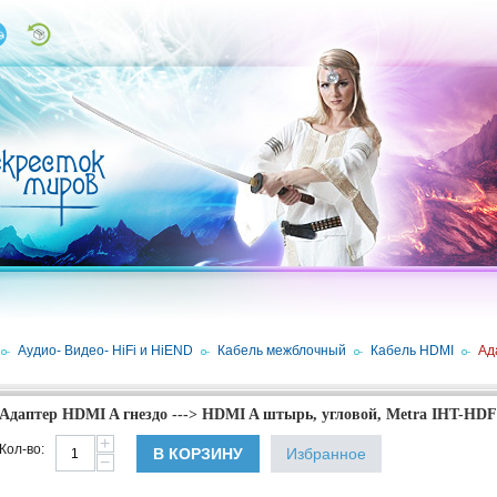
/
Аудио- Видео- HiFi и HiEND
/
Кабель межблочный
/
Кабель HDMI
/
Ад
Адаптер HDMI A гнездо ---> HDMI A штырь, угловой, Metra IHT-H
+
Кол-во:
В КОРЗИНУ
Избранное
−