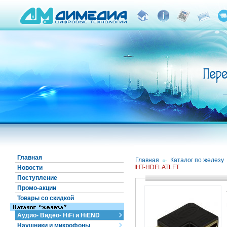
Главная
Главная
/
Каталог по железу
IHT-HDFLATLFT
Новости
Поступление
Промо-акции
Товары со скидкой
Аудио- Видео- HiFi и HiEND
Наушники и микрофоны