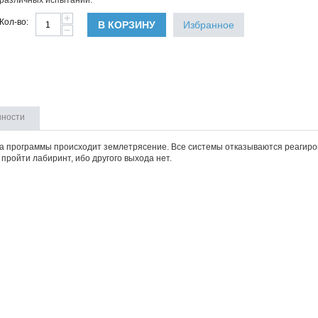
различных испытаний.
+
Кол-во:
В КОРЗИНУ
Избранное
−
нности
а программы происходит землетрясение. Все системы отказываются реагиров
пройти лабиринт, ибо другого выхода нет.