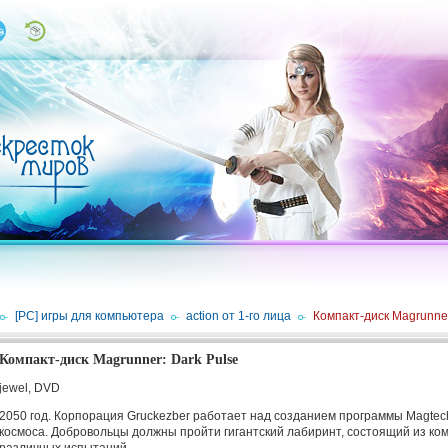
/
[PC] игры для компьютера
/
action от 1-го лица
/
Компакт-диск Magrunner
Компакт-диск Magrunner: Dark Pulse
jewel, DVD
2050 год. Корпорация Gruckezber работает над созданием программы Magtec
космоса. Добровольцы должны пройти гигантский лабиринт, состоящий из ко