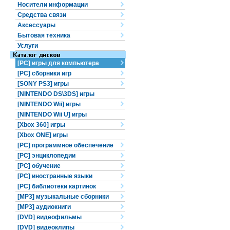
Носители информации
Средства связи
Аксессуары
Бытовая техника
Услуги
[PC] игры для компьютера
[PC] сборники игр
[SONY PS3] игры
[NINTENDO DS\3DS] игры
[NINTENDO Wii] игры
[NINTENDO Wii U] игры
[Xbox 360] игры
[Xbox ONE] игры
[PC] программное обеспечение
[PC] энциклопедии
[PC] обучение
[PC] иностранные языки
[PC] библиотеки картинок
[MP3] музыкальные сборники
[MP3] аудиокниги
[DVD] видеофильмы
[DVD] видеоклипы