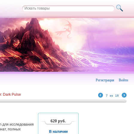
Регистрация
Войти
: Dark Pulse
7
из
18
620
руб.
h для исследования
мнат, полных
В наличии