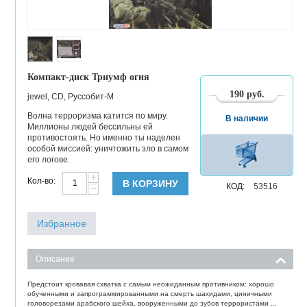
Компакт-диск Триумф огня
190
руб.
jewel, CD, Руссобит-М
Волна терроризма катится по миру.
В наличии
Миллионы людей бессильны ей
противостоять. Но именно ты наделен
особой миссией: уничтожить зло в самом
его логове.
+
Кол-во:
В КОРЗИНУ
КОД:
53516
−
Избранное
Описание
Предстоит кровавая схватка с самым неожиданным противником: хорошо
обученными и запрограммированными на смерть шахидами, циничными
головорезами арабского шейха, вооруженными до зубов террористами ...