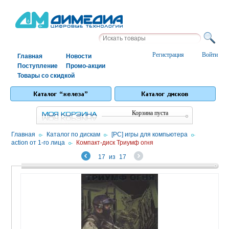
Регистрация
Войти
Главная
Новости
Поступление
Промо-акции
Товары со скидкой
Корзина пуста
Главная
/
Каталог по дискам
/
[PC] игры для компьютера
/
action от 1-го лица
/
Компакт-диск Триумф огня
17
из
17