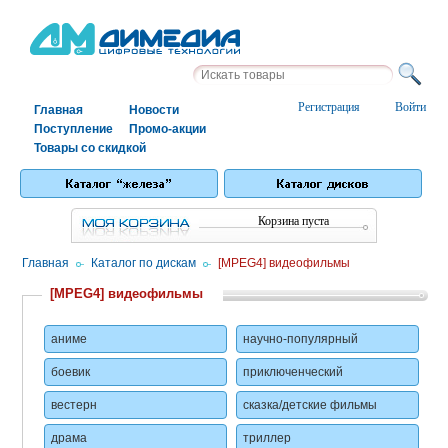
Регистрация
Войти
Главная
Новости
Поступление
Промо-акции
Товары со скидкой
Корзина пуста
Главная
/
Каталог по дискам
/
[MPEG4] видеофильмы
[MPEG4] видеофильмы
аниме
научно-популярный
боевик
приключенческий
вестерн
сказка/детские фильмы
драма
триллер