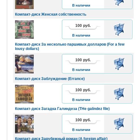
КОРЗИНУ
В наличии
Компакт-диск Женская собственность
100
руб.
В
КОРЗИНУ
В наличии
Компакт-диск За несколько паршивых долларов (For a few
lousy dollars)
100
руб.
В
КОРЗИНУ
В наличии
Компакт-диск Заблуждение (Errance)
100
руб.
В
КОРЗИНУ
В наличии
Компакт-диск Загадка Галиндеза (THe galindez file)
100
руб.
В
КОРЗИНУ
В наличии
Компакт-диск Зарубежный роман (A foreign affair)