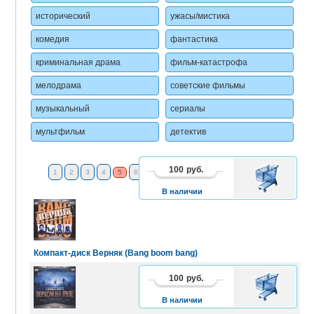
исторический
ужасы/мистика
комедия
фантастика
криминальная драма
фильм-катастрофа
мелодрама
советские фильмы
музыкальный
сериалы
мультфильм
детектив
100
руб.
В
1
2
3
4
5
6
7
8
9
10
11
12
6 - 20
КОРЗИНУ
В наличии
Компакт-диск Верняк (Bang boom bang)
100
руб.
В
КОРЗИНУ
В наличии