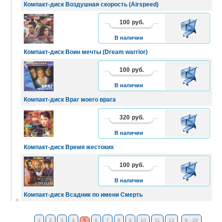
Компакт-диск Воздушная скорость (Airspeed)
100
руб.
В
КОРЗИНУ
В наличии
Компакт-диск Воин мечты (Dream warrior)
100
руб.
В
КОРЗИНУ
В наличии
Компакт-диск Враг моего врага
320
руб.
В
КОРЗИНУ
В наличии
Компакт-диск Время жестоких
100
руб.
В
КОРЗИНУ
В наличии
Компакт-диск Всадник по имени Смерть
1
2
3
4
5
6
7
8
9
10
11
12
6 - 20