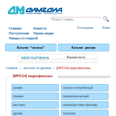
Регистрация
Войти
Главная
Новости
Поступление
Промо-акции
Товары со скидкой
Корзина пуста
Главная
/
Каталог по дискам
/
[MPEG4] видеофильмы
[MPEG4] видеофильмы
аниме
научно-популярный
боевик
приключенческий
вестерн
сказка/детские фильмы
драма
триллер