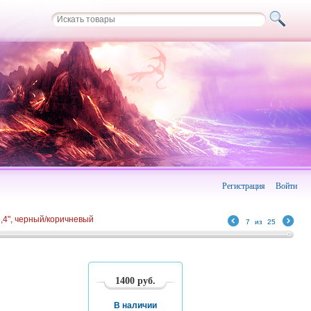
Регистрация
Войти
,4", черный/коричневый
7
из
25
1400
руб.
В наличии