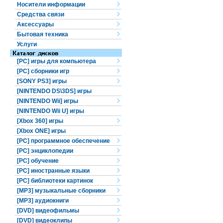
Носители информации
Средства связи
Аксессуары
Бытовая техника
Услуги
[PC] игры для компьютера
[PC] сборники игр
[SONY PS3] игры
[NINTENDO DS\3DS] игры
[NINTENDO Wii] игры
[NINTENDO Wii U] игры
[Xbox 360] игры
[Xbox ONE] игры
[PC] программное обеспечение
[PC] энциклопедии
[PC] обучение
[PC] иностранные языки
[PC] библиотеки картинок
[MP3] музыкальные сборники
[MP3] аудиокниги
[DVD] видеофильмы
[DVD] видеоклипы