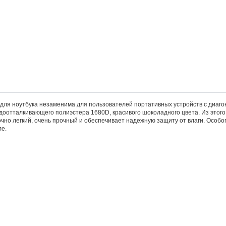
для ноутбука незаменима для пользователей портативных устройств с диаго
доотталкивающего полиэстера 1680D, красивого шоколадного цвета. Из этог
очно легкий, очень прочный и обеспечивает надежную защиту от влаги. Особо
ле.