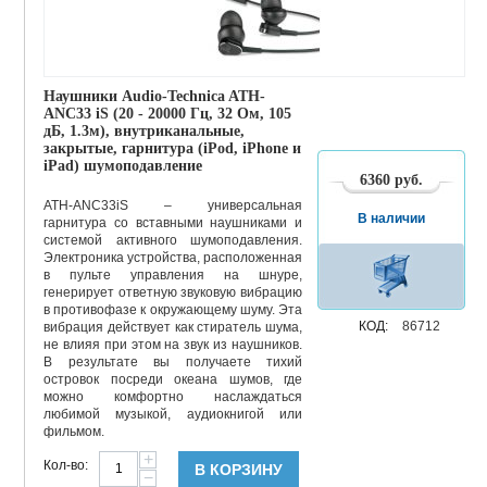
Наушники Audio-Technica ATH-
ANC33 iS (20 - 20000 Гц, 32 Ом, 105
дБ, 1.3м), внутриканальные,
закрытые, гарнитура (iPod, iPhone и
iPad) шумоподавление
6360
руб.
ATH-ANC33iS – универсальная
В наличии
гарнитура со вставными наушниками и
системой активного шумоподавления.
Электроника устройства, расположенная
в пульте управления на шнуре,
генерирует ответную звуковую вибрацию
в противофазе к окружающему шуму. Эта
КОД:
86712
вибрация действует как стиратель шума,
не влияя при этом на звук из наушников.
В результате вы получаете тихий
островок посреди океана шумов, где
можно комфортно наслаждаться
любимой музыкой, аудиокнигой или
фильмом.
+
Кол-во:
В КОРЗИНУ
−