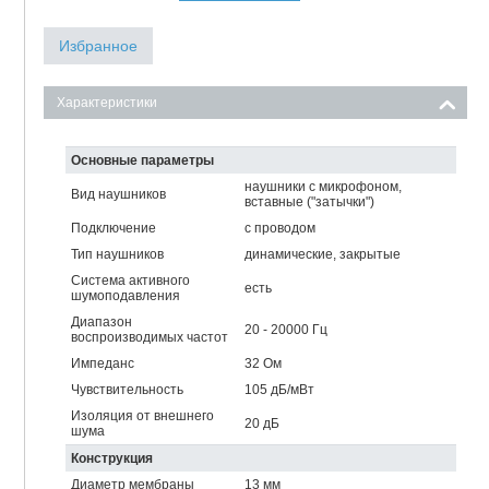
Избранное
Характеристики
Основные параметры
наушники с микрофоном,
Вид наушников
вставные ("затычки")
Подключение
с проводом
Тип наушников
динамические, закрытые
Система активного
есть
шумоподавления
Диапазон
20 - 20000 Гц
воспроизводимых частот
Импеданс
32 Ом
Чувствительность
105 дБ/мВт
Изоляция от внешнего
20 дБ
шума
Конструкция
Диаметр мембраны
13 мм