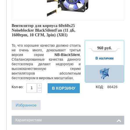
Вентилятор для корпуса 60x60x25
Noiseblocker BlackSilentFan (11 дБ,
1600rpm, 10 CFM, 3pin) (XR1)
То, что хорошее качество должно стоить
960
руб.
не очень много, доказывает третья
версия серии
NB-BlackSilent
.
В наличии
Сбалансированные качества данного
бестселлера делают недорогую и
высококачественную серию
вентиляторов абсолютным
бестселлером в мировых масштабах.
+
Кол-во:
КОД:
86426
В КОРЗИНУ
−
Избранное
Характеристики