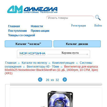
Регистрация
Войти
Главная
Новости
Поступление
Промо-акции
Товары со скидкой
Корзина пуста
Главная
/
Каталог по железу
/
Комплектующие
/
Системы
охлаждения
/
Вентиляторы 40 - 70мм
/
Вентилятор для корпуса
60x60x25 Noiseblocker BlackSilentFan (11 дБ, 1600rpm, 10 CFM, 3pin)
(XR1)
26
из
32