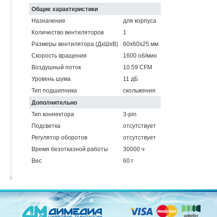
Общие характеристики
Назначение
для корпуса
Количество вентиляторов
1
Размеры вентилятора (ДхШхВ)
60x60x25 мм
Скорость вращения
1600 об/мин
Воздушный поток
10.59 CFM
Уровень шума
11 дБ
Тип подшипника
скольжения
Дополнительно
Тип коннектора
3-pin
Подсветка
отсутствует
Регулятор оборотов
отсутствует
Время безотказной работы
30000 ч
Вес
60 г