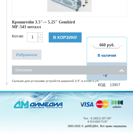
Кронштейн 3.5"-> 5.25" Gembird
MF-543 металл
+
Кол-во:
В КОРЗИНУ
−
660
руб.
Избранное
В наличии
Описание
Салазки для установки устройств шириной 3.5" в отсек 5.25"
КОД:
13957
Тел.: 8 (3822) 507-507
8 913-820-75-07
2003-2026 © диМЕДИА. Все права защищены.