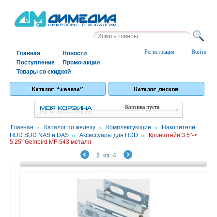
Регистрация
Войти
Главная
Новости
Поступление
Промо-акции
Товары со скидкой
Корзина пуста
Главная
/
Каталог по железу
/
Комплектующие
/
Накопители
HDD SDD NAS и DAS
/
Аксессуары для HDD
/
Кронштейн 3.5"->
5.25" Gembird MF-543 металл
2
из
4