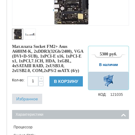
Мат.плата Socket FM2+ Asus
A68HM-K, 2xDDR3(32Gb/2400), VGA
5300
руб.
(DVI+D-SUB), 1xPCI-E x16, 1xPCI-E
x1, 1xPCI,7.1CH, HDA, 1xGBL,
В наличии
4xSATAIII RAID, 2xUSB3.0,
2xUSB2.0, COM,2xPS/2 mATX (б/у)
+
Кол-во:
В КОРЗИНУ
−
КОД:
121035
Избранное
Характеристики
Процессор