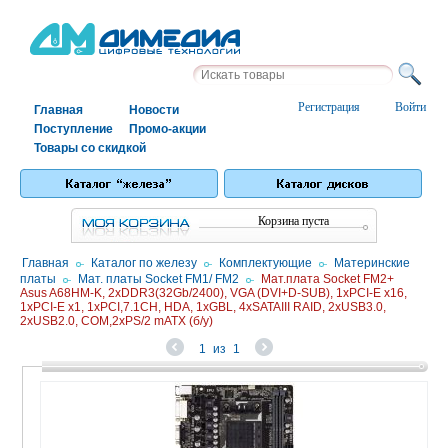
Регистрация
Войти
Главная
Новости
Поступление
Промо-акции
Товары со скидкой
Корзина пуста
Главная
/
Каталог по железу
/
Комплектующие
/
Материнские
платы
/
Мат. платы Socket FM1/ FM2
/
Мат.плата Socket FM2+
Asus A68HM-K, 2xDDR3(32Gb/2400), VGA (DVI+D-SUB), 1xPCI-E x16,
1xPCI-E x1, 1xPCI,7.1CH, HDA, 1xGBL, 4xSATAIII RAID, 2xUSB3.0,
2xUSB2.0, COM,2xPS/2 mATX (б/у)
1
из
1