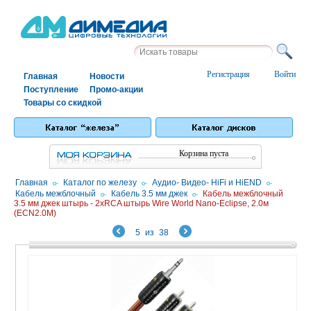
Регистрация
Войти
Главная
Новости
Поступление
Промо-акции
Товары со скидкой
Корзина пуста
Главная
/
Каталог по железу
/
Аудио- Видео- HiFi и HiEND
/
Кабель межблочный
/
Кабель 3.5 мм джек
/
Кабель межблочный
3.5 мм джек штырь - 2xRCA штырь Wire World Nano-Eclipse, 2.0м
(ECN2.0M)
5
из
38