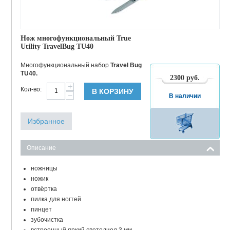
Нож многофункциональный True
Utility TravelBug TU40
Многофункциональный набор
Travel Bug
TU40.
2300
руб.
+
Кол-во:
В КОРЗИНУ
−
В наличии
Избранное
КОД:
88692
Описание
ножницы
ножик
отвёртка
пилка для ногтей
пинцет
зубочистка
встроенный яркий светодиод 3 мм